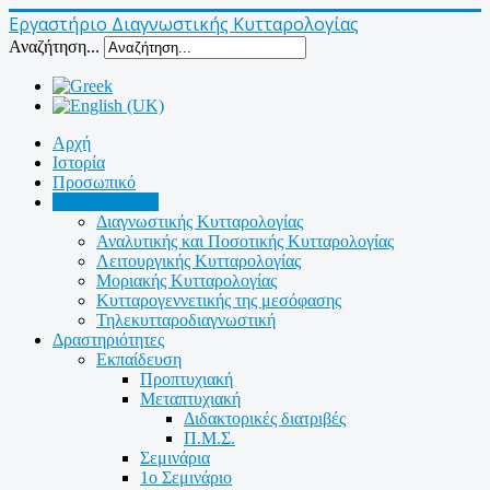
Εργαστήριο Διαγνωστικής Κυτταρολογίας
Αναζήτηση...
Αρχή
Ιστορία
Προσωπικό
Δομή/Μονάδες
Διαγνωστικής Κυτταρολογίας
Αναλυτικής και Ποσοτικής Κυτταρολογίας
Λειτουργικής Κυτταρολογίας
Μοριακής Κυτταρολογίας
Κυτταρογεννετικής της μεσόφασης
Τηλεκυτταροδιαγνωστική
Δραστηριότητες
Εκπαίδευση
Προπτυχιακή
Μεταπτυχιακή
Διδακτορικές διατριβές
Π.Μ.Σ.
Σεμινάρια
1ο Σεμινάριο