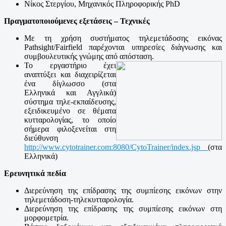
Νίκος Στεργίου, Μηχανικός Πληροφορικής
PhD
Πραγματοποιούμενες εξετάσεις – Τεχνικές
Με τη χρήση συστήματος τηλεμετάδοσης εικόνας
Pathsight
/
Fairfield
παρέχονται υπηρεσίες διάγνωσης και
συμβουλευτικής γνώμης από απόσταση.
Το εργαστήριο έχει
αναπτύξει και διαχειρίζεται
ένα δίγλωσσο (στα
Ελληνικά και Αγγλικά)
σύστημα τηλε-εκπαίδευσης,
εξειδικευμένο σε θέματα
κυτταρολογίας, το οποίο
σήμερα φιλοξενείται στη
διεύθυνση
http://www.cytotrainer.com:8080/CytoTrainer/index.jsp
(στα
Ελληνικά)
Ερευνητικά πεδία
Διερεύνηση της επίδρασης της συμπίεσης εικόνων στην
τηλεμετάδοση-τηλεκυτταρολογία.
Διερεύνηση της επίδρασης της συμπίεσης εικόνων στη
μορφομετρία.