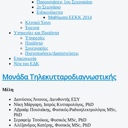
Παρουσιάσεις 1ου Σεμιναρίου
2ο Σεμινάριο
Ειδικευόμενοι
Μαθήματα ΕΕΚΚ 2014
Κλινικό Έργο
Έρευνα
Υπηρεσίες και Προϊόντα
Υπηρεσίες
Προϊόντα
Συνεργασίες
Πιστοποιήσεις/Διαπιστεύσεις
Επικοινωνία
Νέα του ΕΔΚ
Μονάδα Τηλεκυτταροδιαγνωστικής
Μέλη
Διονύσιος Άνοινος, Διευθυντής ΕΣΥ
Νίκη Μάργαρη, Ιατρός Κυτταρολόγος, PhD
Αβραάμ Πουλιάκης, Φυσικός-Ραδιοηλεκτρολόγος
MSc
,
PhD
Σεραφείμ Τσούκος, Φυσικός
MSc
,
PhD
Αλέξανδρος Κατέρης, Φυσικός
MSc
,
PhD