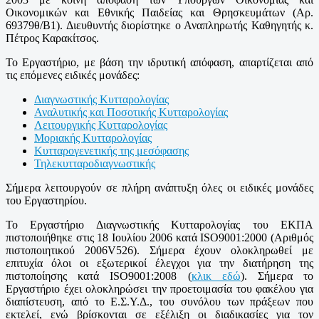
Οικονομικών και Εθνικής Παιδείας και Θρησκευμάτων (Αρ.
69379θ/Β1). Διευθυντής διορίστηκε ο Αναπληρωτής Καθηγητής κ.
Πέτρος Καρακίτσος.
Το Εργαστήριο, με βάση την ιδρυτική απόφαση, απαρτίζεται από
τις επόμενες ειδικές μονάδες:
Διαγνωστικής Κυτταρολογίας
Αναλυτικής και Ποσοτικής Κυτταρολογίας
Λειτουργικής Κυτταρολογίας
Μοριακής Κυτταρολογίας
Κυτταρογενετικής της μεσόφασης
Τηλεκυτταροδιαγνωστικής
Σήμερα λειτουργούν σε πλήρη ανάπτυξη όλες οι ειδικές μονάδες
του Εργαστηρίου.
Το Εργαστήριο Διαγνωστικής Κυτταρολογίας του ΕΚΠΑ
πιστοποιήθηκε στις 18 Ιουλίου 2006 κατά ISO9001:2000 (Αριθμός
πιστοποιητικού 2006V526). Σήμερα έχουν ολοκληρωθεί με
επιτυχία όλοι οι εξωτερικοί έλεγχοι για την διατήρηση της
πιστοποίησης κατά ISO9001:2008 (
κλικ εδώ
). Σήμερα το
Εργαστήριο έχει ολοκληρώσει την προετοιμασία του φακέλου για
διαπίστευση, από το Ε.Σ.Υ.Δ., του συνόλου των πράξεων που
εκτελεί, ενώ βρίσκονται σε εξέλιξη οι διαδικασίες για τον