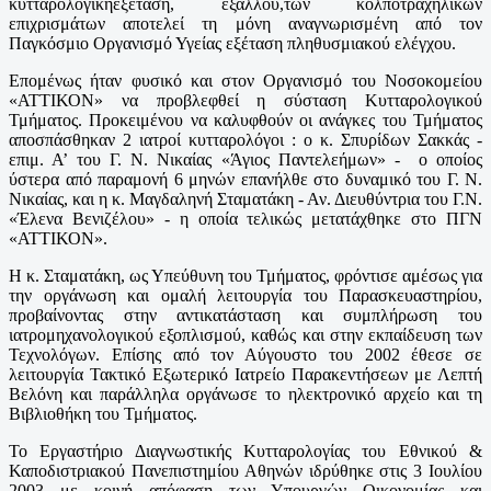
κυτταρολογικήεξέταση, εξάλλου,των κολποτραχηλικών
επιχρισμάτων αποτελεί τη μόνη αναγνωρισμένη από τον
Παγκόσμιο Οργανισμό Υγείας εξέταση πληθυσμιακού ελέγχου.
Επομένως ήταν φυσικό και στον Οργανισμό του Νοσοκομείου
«ΑΤΤΙΚΟΝ» να προβλεφθεί η σύσταση Κυτταρολογικού
Τμήματος. Προκειμένου να καλυφθούν οι ανάγκες του Τμήματος
αποσπάσθηκαν 2 ιατροί κυτταρολόγοι : ο κ. Σπυρίδων Σακκάς -
επιμ. Α’ του Γ. Ν. Νικαίας «Άγιος Παντελεήμων» -
ο οποίος
ύστερα από παραμονή 6 μηνών επανήλθε στο δυναμικό του Γ. Ν.
Νικαίας, και η κ. Μαγδαληνή Σταματάκη - Αν. Διευθύντρια του Γ.Ν.
«Έλενα Βενιζέλου» - η οποία τελικώς μετατάχθηκε στο ΠΓΝ
«ΑΤΤΙΚΟΝ».
Η κ. Σταματάκη, ως Υπεύθυνη του Τμήματος, φρόντισε αμέσως για
την οργάνωση και ομαλή λειτουργία του Παρασκευαστηρίου,
προβαίνοντας στην αντικατάσταση και συμπλήρωση του
ιατρομηχανολογικού εξοπλισμού, καθώς και στην εκπαίδευση των
Τεχνολόγων. Επίσης από τον Αύγουστο του 2002 έθεσε σε
λειτουργία Τακτικό Εξωτερικό Ιατρείο Παρακεντήσεων με Λεπτή
Βελόνη και παράλληλα οργάνωσε το ηλεκτρονικό αρχείο και τη
Βιβλιοθήκη του Τμήματος.
Το Εργαστήριο Διαγνωστικής Κυτταρολογίας του Εθνικού &
Καποδιστριακού Πανεπιστημίου Αθηνών ιδρύθηκε στις 3 Ιουλίου
2003 με κοινή απόφαση των Υπουργών Οικονομίας και