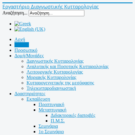
Εργαστήριο Διαγνωστικής Κυτταρολογίας
Αναζήτηση...
Αρχή
Ιστορία
Προσωπικό
Δομή/Μονάδες
Διαγνωστικής Κυτταρολογίας
Αναλυτικής και Ποσοτικής Κυτταρολογίας
Λειτουργικής Κυτταρολογίας
Μοριακής Κυτταρολογίας
Κυτταρογεννετικής της μεσόφασης
Τηλεκυτταροδιαγνωστική
Δραστηριότητες
Εκπαίδευση
Προπτυχιακή
Μεταπτυχιακή
Διδακτορικές διατριβές
Π.Μ.Σ.
Σεμινάρια
1ο Σεμινάριο